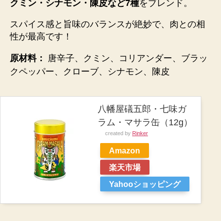
クミン・シナモン・陳皮など7種
をブレンド。
スパイス感と旨味のバランスが絶妙
で、肉との相
性が最高です！
原材料：
唐辛子、クミン、コリアンダー、ブラッ
クペッパー、クローブ、シナモン、陳皮
八幡屋礒五郎・七味ガ
ラム・マサラ缶（12g）
created by
Rinker
Amazon
楽天市場
Yahooショッピング