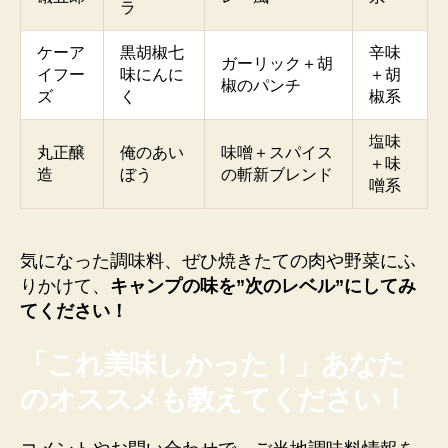
ラ
ケーア
黒胡椒七
辛味
ガーリック＋胡
イフー
味にんに
＋胡
椒のパンチ
ズ
く
椒系
塩味
丸正醸
俺のあい
味噌＋スパイス
＋味
造
ぼう
の斬新ブレンド
噌系
気になった調味料、ぜひ焼きたての肉や野菜にふ
りかけて、
キャンプの味を”次のレベル”にしてみ
てください！
「これ美味しかった！」あなた
のオススメも教えてください！