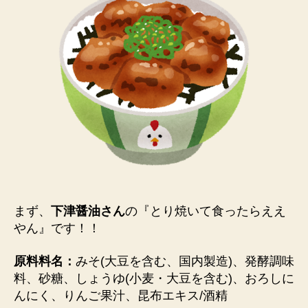
まず、
下津醤油さん
の『
とり焼いて食ったらええ
やん
』です！！
原料料名：
みそ(大豆を含む、国内製造)、発酵調味
料、砂糖、しょうゆ(小麦・大豆を含む)、おろしに
んにく、りんご果汁、昆布エキス/酒精