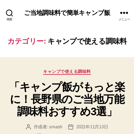
ご当地調味料で簡単キャンプ飯
検索
メニュー
カテゴリー:
キャンプで使える調味料
カ
キャンプで使える調味料
テ
「キャンプ飯がもっと楽
ゴ
リ
に！長野県のご当地万能
ー
調味料おすすめ3選」
作成者:
smash
2021年11月13日
投
投
稿
稿