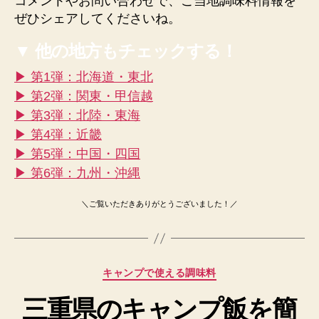
コメントやお問い合わせで、ご当地調味料情報を
ぜひシェアしてくださいね。
▼ 他の地方もチェックする！
▶ 第1弾：北海道・東北
▶ 第2弾：関東・甲信越
▶ 第3弾：北陸・東海
▶ 第4弾：近畿
▶ 第5弾：中国・四国
▶ 第6弾：九州・沖縄
＼ご覧いただきありがとうございました！／
カ
キャンプで使える調味料
テ
三重県のキャンプ飯を簡
ゴ
リ