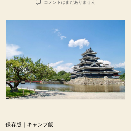
「キ
コメントはまだありません
者
日
ャ
ン
プ
飯
が
も
っ
と
楽
に！
長
野
県
の
ご
当
地
万
能
保存版｜キャンプ飯
調