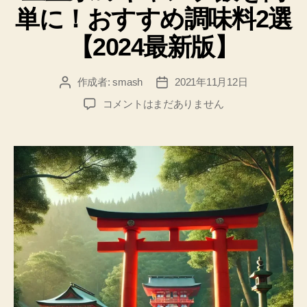
単に！おすすめ調味料2選
ー
【2024最新版】
作成者:
smash
2021年11月12日
投
投
稿
稿
三
コメントはまだありません
者
日
重
県
の
キ
ャ
ン
プ
飯
を
簡
単
に！
お