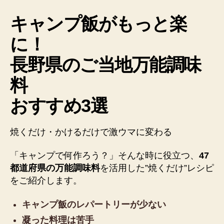
味
キャンプ飯がもっと楽
料
お
に！
す
す
長野県のご当地万能調味
め
3
料
選」
へ
おすすめ3選
の
焼くだけ・かけるだけで激ウマに変わる
「キャンプで何作ろう？」そんな時に役立つ、
47
都道府県の万能調味料
を活用した”焼くだけ”レシピ
をご紹介します。
キャンプ飯のレパートリーが少ない
凝った料理は苦手