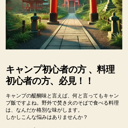
す
す
め
調
味
料
2
選
【2024
最
新
キャンプ初心者の方 、料理
版】
初心者の方、必見！！
へ
の
キャンプの醍醐味と言えば、何と言ってもキャン
プ飯ですよね。野外で焚き火のそばで食べる料理
は、なんだか格別な味がします。
しかしこんな悩みはありませんか？