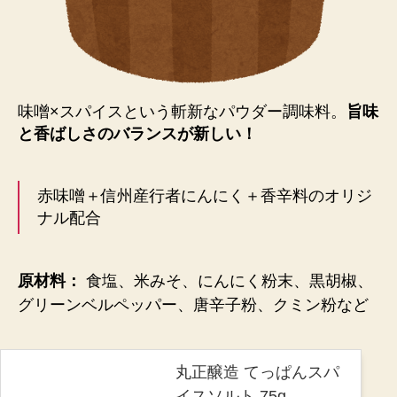
味噌×スパイスという斬新なパウダー調味料。
旨味
と香ばしさのバランスが新しい！
赤味噌＋信州産行者にんにく＋香辛料のオリジ
ナル配合
原材料：
食塩、米みそ、にんにく粉末、黒胡椒、
グリーンベルペッパー、唐辛子粉、クミン粉など
丸正醸造 てっぱんスパ
イスソルト 75g