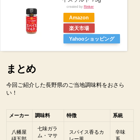
created by
Rinker
Amazon
楽天市場
Yahooショッピング
まとめ
今回ご紹介した長野県のご当地調味料をおさら
い！
メーカー
調味料
特徴
系統
七味ガラ
八幡屋
スパイス香るカ
辛味
ム・マサ
礒五郎
レー風
系