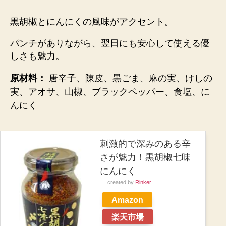
黒胡椒とにんにくの風味がアクセント。
パンチがありながら、翌日にも安心して使える優
しさ
も魅力。
原材料：
唐辛子、陳皮、黒ごま、麻の実、けしの
実、アオサ、山椒、ブラックペッパー、食塩、に
んにく
刺激的で深みのある辛
さが魅力！黒胡椒七味
にんにく
created by
Rinker
Amazon
楽天市場