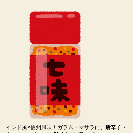
インド風×信州風味！ガラム・マサラに、
唐辛子・