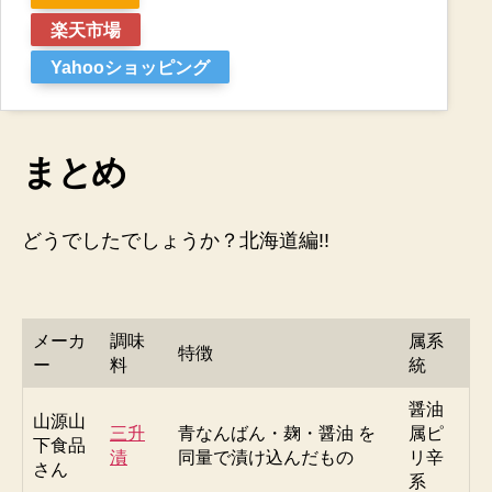
楽天市場
Yahooショッピング
まとめ
どうでしたでしょうか？北海道編!!
メーカ
調味
属系
特徴
ー
料
統
醤油
山源山
三升
青なんばん・麹・醤油 を
属ピ
下食品
漬
同量で漬け込んだもの
リ辛
さん
系