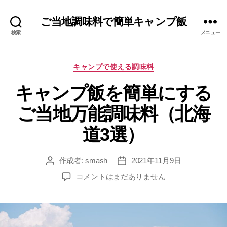
ご当地調味料で簡単キャンプ飯
検索
メニュー
カ
キャンプで使える調味料
テ
キャンプ飯を簡単にする
ゴ
リ
ご当地万能調味料（北海
ー
道3選）
作成者:
smash
2021年11月9日
投
投
稿
稿
キ
コメントはまだありません
者
日
ャ
ン
プ
飯