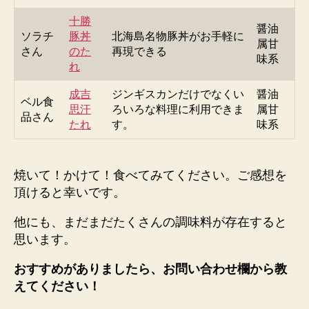
十勝
醤油
ソラチ
豚丼
北海島名物豚丼がお手軽に
属甘
さん
のた
再現できる
味系
れ
成吉
ジンギスカンだけでなくい
醤油
ベル食
思汗
ろいろな料理に利用できま
属甘
品さん
たれ
す。
味系
焼いて！かけて！食べてみて
ください。ご感想を
頂けると幸いです。
他にも、まだまだたくさんの調味料が存在すると
思います。
おすすめがありましたら、お問い合わせ欄から教
えてください！