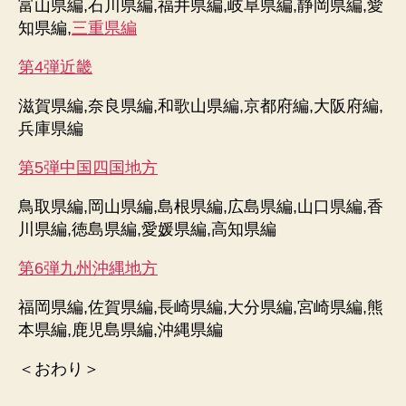
富山県編,石川県編,福井県編,岐阜県編,静岡県編,愛
知県編,
三重県編
第4弾近畿
滋賀県編,奈良県編,和歌山県編,京都府編,大阪府編,
兵庫県編
第5弾中国四国地方
鳥取県編,岡山県編,島根県編,広島県編,山口県編,香
川県編,徳島県編,愛媛県編,高知県編
第6弾九州沖縄地方
福岡県編,佐賀県編,長崎県編,大分県編,宮崎県編,熊
本県編,鹿児島県編,沖縄県編
＜おわり＞