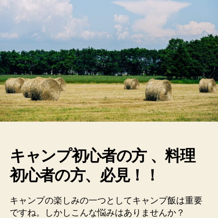
を
簡
単
に
す
る
ご
当
地
万
能
調
味
料
キャンプ初心者の方 、料理
（北
海
初心者の方、必見！！
道
3
選）
キャンプの楽しみの一つとしてキャンプ飯は重要
へ
ですね。しかしこんな悩みはありませんか？