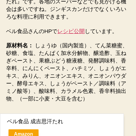
たれ』
です。各地のスーパーなどでも見かける機
会は多いですね。ジンギスカンだけでなくいろい
ろな料理に利用できます。
ベル食品さんのHPで
レシピ公開
しています。
原材料名：
しょうゆ（国内製造）、てん菜糖蜜、
砂糖、食塩、たんぱく加水分解物、醸造酢、玉ね
ぎペースト、果糖ぶどう糖液糖、発酵調味料、香
辛料、にんにくペースト、ハチミツ、しょうがエ
キス、みりん、オニオンエキス、オニオンパウダ
ー、酵母エキス、しょうがペースト／調味料（ア
ミノ酸等）、酸味料、カラメル色素、香辛料抽出
物、（一部に小麦・大豆を含む）
ベル食品 成吉思汗たれ
Amazon