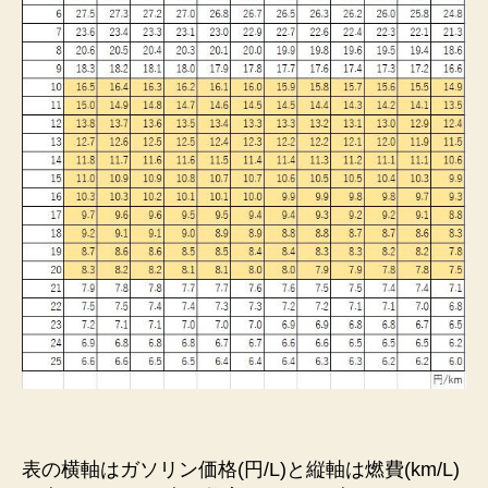
表の横軸はガソリン価格(円/L)と縦軸は燃費(km/L)