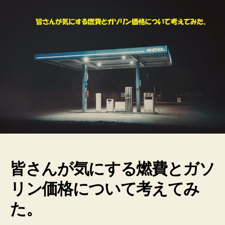
ン
が
値
上
が
り
し
て
る
６
月
に
離
れ
た
皆さんが気にする燃費とガソ
ス
タ
リン価格について考えてみ
ン
ド
た。
行
く