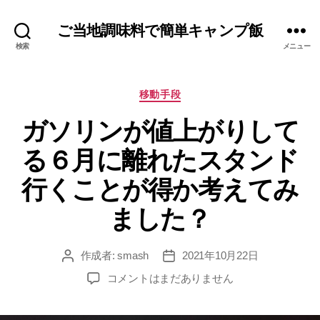
ご当地調味料で簡単キャンプ飯
検索
メニュー
カ
移動手段
テ
ガソリンが値上がりして
ゴ
リ
る６月に離れたスタンド
ー
行くことが得か考えてみ
ました？
作成者:
smash
2021年10月22日
投
投
稿
稿
ガ
コメントはまだありません
者
日
ソ
リ