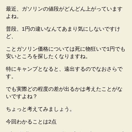
こ
最近、ガソリンの値段がどんどん上がっています
と
よね。
が
得
普段、1円の違いなんてあまり気にしないですけ
か
ど、
考
え
ことガソリン価格については死に物狂いで1円でも
て
安いところを探したくなりますね。
み
ま
特にキャンプとなると、遠出するのでなおさらで
し
す。
た？
へ
でも実際どの程度の差が出るかは考えたことがな
の
いですよね？
ちょっと考えてみましょう。
今回わかることは2点