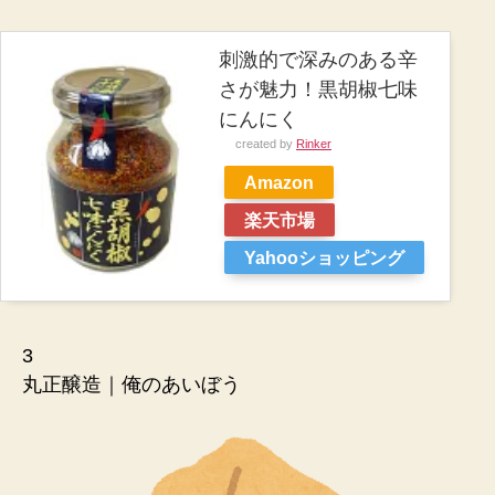
刺激的で深みのある辛
さが魅力！黒胡椒七味
にんにく
created by
Rinker
Amazon
楽天市場
Yahooショッピング
3
丸正醸造｜俺のあいぼう