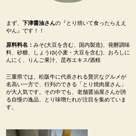
まず、
下津醤油さん
の『
とり焼いて食ったらええ
やん
』です！！
原料料名：
みそ(大豆を含む、国内製造)、発酵調味
料、砂糖、しょうゆ(小麦・大豆を含む)、おろしに
んにく、りんご果汁、昆布エキス/酒精
三重県では、松阪牛に代表される贅沢なグルメが
名高い一方で、行列のできる「とり焼肉屋さん」
が大人気です。その中でも、老舗醤油屋さんが誇
る自慢の逸品、とり味噌たれが注目を集めていま
す。