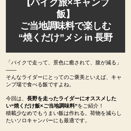
【バイク旅×キャンプ
楽
し
飯】
む
ご当地調味料で楽しむ
“焼
く
“焼くだけ”メシ in 長野
だ
け”メ
シ
in
長
「バイクで走って、景色に癒されて、腹が減る」
野
——
へ
そんなライダーにとってのご褒美といえば、キャ
の
ンプ場で食べる飯ですよね。
今回は、
長野を走ったライダーにオススメした
い“焼くだけ飯×ご当地調味料”
をご紹介！
積載少なめでもうまい飯は作れる。荷物を減らし
たいソロキャンパーにも最適です。