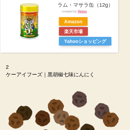
ラム・マサラ缶（12g）
created by
Rinker
Amazon
楽天市場
Yahooショッピング
2
ケーアイフーズ｜黒胡椒七味にんにく