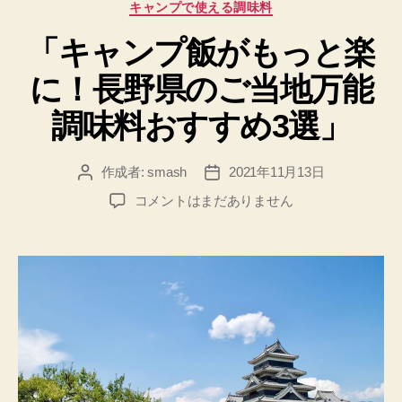
カ
キャンプで使える調味料
テ
「キャンプ飯がもっと楽
ゴ
リ
に！長野県のご当地万能
ー
調味料おすすめ3選」
作成者:
smash
2021年11月13日
投
投
稿
稿
「キ
コメントはまだありません
者
日
ャ
ン
プ
飯
が
も
っ
と
楽
に！