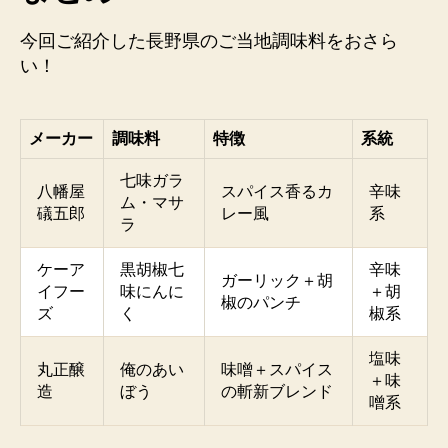
今回ご紹介した長野県のご当地調味料をおさら
い！
メーカー
調味料
特徴
系統
七味ガラ
八幡屋
スパイス香るカ
辛味
ム・マサ
礒五郎
レー風
系
ラ
ケーア
黒胡椒七
辛味
ガーリック＋胡
イフー
味にんに
＋胡
椒のパンチ
ズ
く
椒系
塩味
丸正醸
俺のあい
味噌＋スパイス
＋味
造
ぼう
の斬新ブレンド
噌系