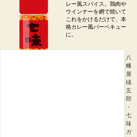
レー風スパイス。鶏肉や
ウインナーを網で焼いて
これをかけるだけで、本
格カレー風バーベキュー
に。
八
幡
屋
礒
五
郎
・
七
味
ガ