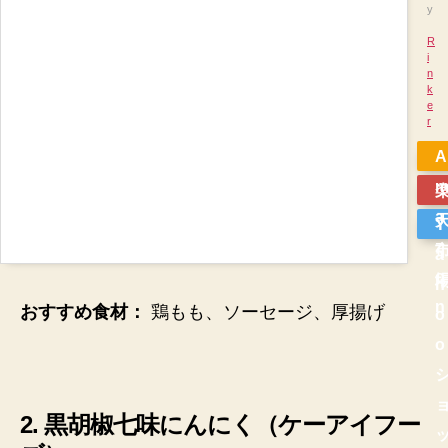
y
R
i
n
k
e
r
A
a
Y
z
a
o
h
n
おすすめ食材：
鶏もも、ソーセージ、厚揚げ
o
o
2. 黒胡椒七味にんにく（ケーアイフー