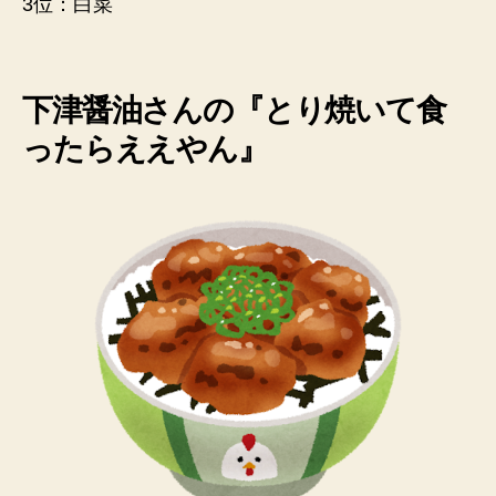
3位：白菜
下津醤油さん
の『
とり焼いて食
ったらええやん
』