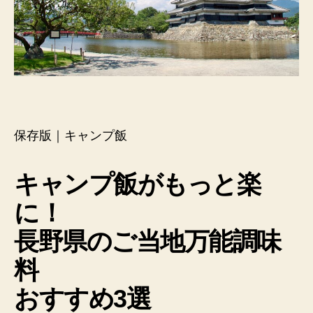
長
野
県
の
ご
当
地
万
能
保存版｜キャンプ飯
調
味
キャンプ飯がもっと楽
料
お
に！
す
す
長野県のご当地万能調味
め
3
料
選」
へ
おすすめ3選
の