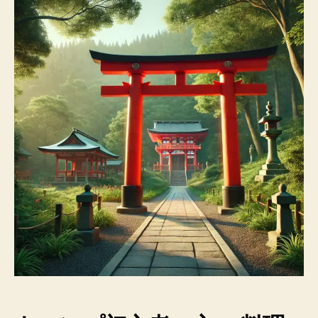
キ
ャ
ン
プ
飯
を
簡
単
に！
お
す
す
め
調
味
料
2
選
【2024
最
新