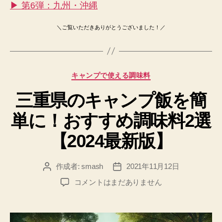
▶ 第6弾：九州・沖縄
＼ご覧いただきありがとうございました！／
カ
キャンプで使える調味料
テ
三重県のキャンプ飯を簡
ゴ
リ
単に！おすすめ調味料2選
ー
【2024最新版】
作成者:
smash
2021年11月12日
投
投
稿
稿
三
コメントはまだありません
者
日
重
県
の