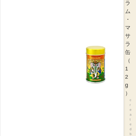
ラ
ム
・
マ
サ
ラ
缶
（
1
2
g
）
c
r
e
a
t
e
d
b