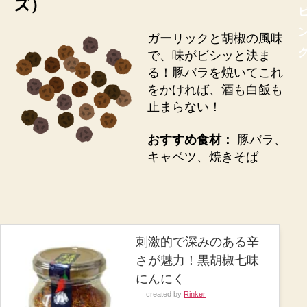
ズ）
ガーリックと胡椒の風味
で、味がビシッと決ま
る！豚バラを焼いてこれ
をかければ、酒も白飯も
止まらない！
おすすめ食材：
豚バラ、
キャベツ、焼きそば
刺激的で深みのある辛
さが魅力！黒胡椒七味
にんにく
created by
Rinker