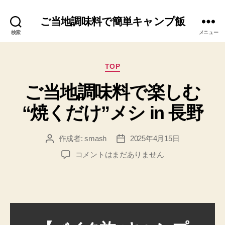
ご当地調味料で簡単キャンプ飯
検索
メニュー
カ
TOP
テ
ご当地調味料で楽しむ
ゴ
リ
“焼くだけ”メシ in 長野
ー
作成者:
smash
2025年4月15日
投
投
稿
稿
ご
コメントはまだありません
者
日
当
地
調
味
料
で