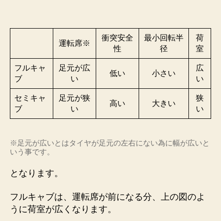
衝突安全
最小回転半
荷
運転席※
性
径
室
フルキャ
足元が広
広
低い
小さい
ブ
い
い
セミキャ
足元が狭
狭
高い
大きい
ブ
い
い
※足元が広いとはタイヤが足元の左右にない為に幅が広いと
いう事です。
となります。
フルキャブは、運転席が前になる分、上の図のよ
うに
荷室が広く
なります。