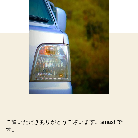
泊
に
最
適
な
ス
バ
ル
の
サ
ン
バ
ー
へ
の
ご覧いただきありがとうございます。smashで
す。