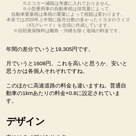
※エコカー減税は考慮に入れておりません。
※小型乗用車の自動車税は排気量によって、
自動車重量税は車両の重量によって税額は変わります。
本表では2020年上半期に販売台数の多かったトヨタのライズ
（XSグレード）を念頭に作成しています。
※自賠責保険料は離島・沖縄を除く地域の料金です。
年間の差分でいうと19,305円
です。
月でいうと1608円。これを高いと思うか、安いと
思うかは各個人それぞれですね。
このほかに
高速道路の料金も違いますね。普通自
動車の1kmあたりの料金×0.8
に設定されていま
す。
デザイン