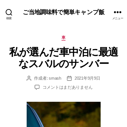
ご当地調味料で簡単キャンプ飯
検索
メニュー
カ
車
テ
私が選んだ車中泊に最適
ゴ
リ
なスバルのサンバー
ー
作成者:
smash
2021年9月9日
投
投
稿
稿
私
コメントはまだありません
者
日
が
選
ん
だ
車
中