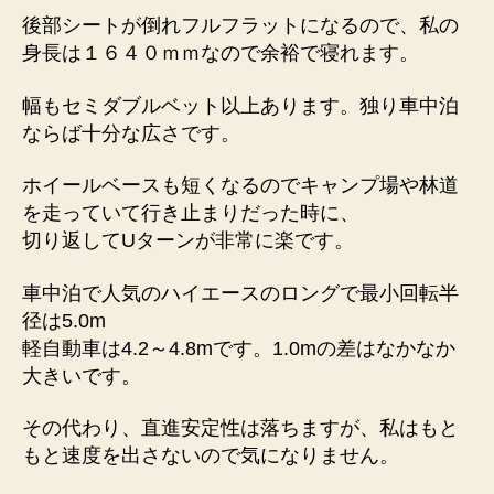
後部シートが倒れフルフラットになるので、私の
身長は１６４０ｍｍなので
余裕で寝れます
。
幅もセミダブルベット以上あります。独り車中泊
ならば十分な広さです。
ホイールベースも短くなるのでキャンプ場や林道
を走っていて行き止まりだった時に、
切り返して
Uターンが非常に楽
です。
車中泊で人気のハイエースのロングで最小回転半
径は5.0m
軽自動車は4.2～4.8mです。
1.0mの差はなかなか
大きい
です。
その代わり、
直進安定性は落ちます
が、私はもと
もと速度を出さないので気になりません。